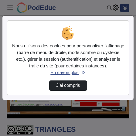
PodEduc
Rechercher
Accueil
Vidéos
TRIANGLES SEMBLABLES Calculer des longueurs …
Nous utilisons des cookies pour personnaliser l’affichage
(barre de menu de droite, mode sombre ou dyslexie
etc.), gérer la session (authentification) et analyser le
trafic du site (pour certaines instances).
En savoir plus
J’ai compris
Lire
la
vidéo
TRIANGLES