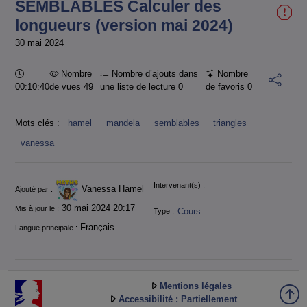
SEMBLABLES Calculer des
longueurs (version mai 2024)
30 mai 2024
Durée :
Nombre
Nombre d’ajouts dans
Nombre
00:10:40
de vues 49
une liste de lecture
0
de favoris
0
Mots clés :
hamel
mandela
semblables
triangles
vanessa
Informations
Intervenant(s) :
Vanessa Hamel
Ajouté par :
30 mai 2024 20:17
Mis à jour le :
Cours
Type :
Français
Langue principale :
Mentions légales
Accessibilité : Partiellement