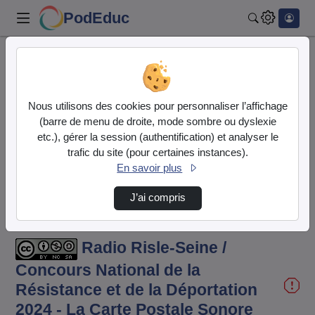
PodEduc
Rechercher
Accueil
Vidéos
Radio Risle-Seine / Concours National de la …
Nous utilisons des cookies pour personnaliser l’affichage
(barre de menu de droite, mode sombre ou dyslexie
etc.), gérer la session (authentification) et analyser le
trafic du site (pour certaines instances).
En savoir plus
J’ai compris
Temps
00:00:000
/
Durée
11:50:586
Chargé
:
Lecture
Sourdine
Image
Plein
18.99%
dans
écran
l'image
actuel
Radio Risle-Seine /
Concours National de la
Résistance et de la Déportation
2024 - La Carte Postale Sonore