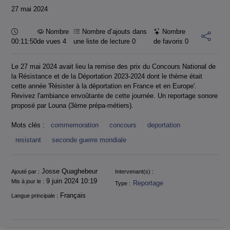
27 mai 2024
Durée :
Nombre
Nombre d’ajouts dans
Nombre
00:11:50
de vues 4
une liste de lecture
0
de favoris
0
Le 27 mai 2024 avait lieu la remise des prix du Concours National de
la Résistance et de la Déportation 2023-2024 dont le thème était
cette année 'Résister à la déportation en France et en Europe'.
Revivez l'ambiance envoûtante de cette journée. Un reportage sonore
proposé par Louna (3ème prépa-métiers).
Mots clés :
commemoration
concours
deportation
resistant
seconde guerre mondiale
Informations
Josse Quaghebeur
Ajouté par :
Intervenant(s) :
9 juin 2024 10:19
Mis à jour le :
Reportage
Type :
Français
Langue principale :