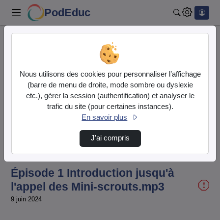
PodEduc
Rechercher
Accueil
Vidéos
Épisode 1 Introduction jusqu'à l'appel des M…
Nous utilisons des cookies pour personnaliser l’affichage
(barre de menu de droite, mode sombre ou dyslexie
etc.), gérer la session (authentification) et analyser le
trafic du site (pour certaines instances).
En savoir plus
J’ai compris
Temps
00:00:000
/
Durée
03:46:334
Chargé
:
Lecture
Sourdine
Image
Plein
100.00%
dans
écran
l'image
actuel
Épisode 1 Introduction jusqu'à
l'appel des Mini-scrouts.mp3
9 juin 2024