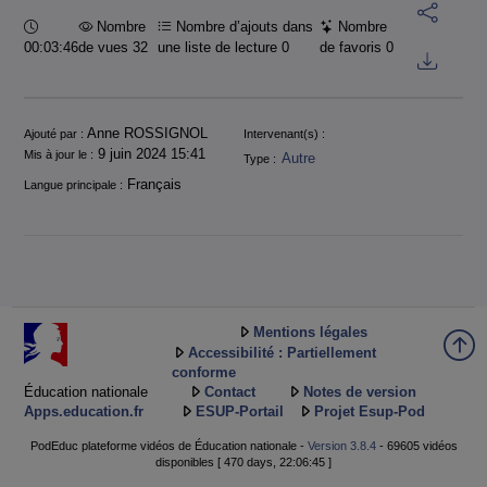
Durée :
Nombre
Nombre d’ajouts dans
Nombre
00:03:46
de vues 32
une liste de lecture
0
de favoris
0
Informations
Anne ROSSIGNOL
Ajouté par :
Intervenant(s) :
9 juin 2024 15:41
Mis à jour le :
Autre
Type :
Français
Langue principale :
Mentions légales
Accessibilité : Partiellement
conforme
Éducation nationale
Contact
Notes de version
Apps.education.fr
ESUP-Portail
Projet Esup-Pod
PodEduc plateforme vidéos de Éducation nationale -
Version 3.8.4
- 69605 vidéos
disponibles [ 470 days, 22:06:45 ]