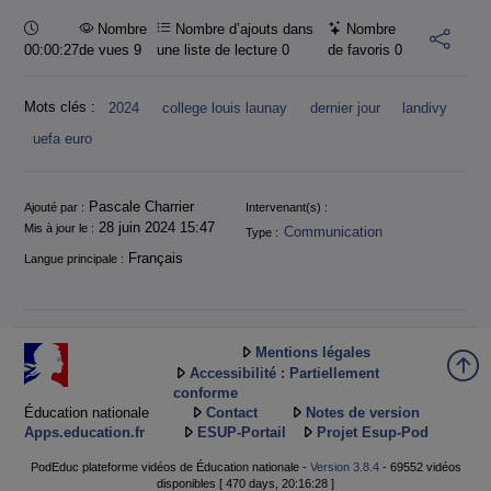
Durée :
Nombre
Nombre d’ajouts dans
Nombre
00:00:27
de vues 9
une liste de lecture
0
de favoris
0
Mots clés :
2024
college louis launay
dernier jour
landivy
uefa euro
Informations
Pascale Charrier
Ajouté par :
Intervenant(s) :
28 juin 2024 15:47
Mis à jour le :
Communication
Type :
Français
Langue principale :
Mentions légales
Accessibilité : Partiellement
conforme
Éducation nationale
Contact
Notes de version
Apps.education.fr
ESUP-Portail
Projet Esup-Pod
PodEduc plateforme vidéos de Éducation nationale -
Version 3.8.4
- 69552 vidéos
disponibles [ 470 days, 20:16:28 ]