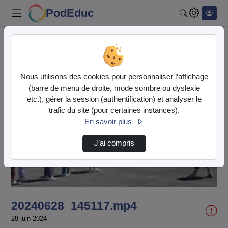
PodEduc
Rechercher
Accueil
Vidéos
20240628_145117.mp4
Nous utilisons des cookies pour personnaliser l’affichage
(barre de menu de droite, mode sombre ou dyslexie
etc.), gérer la session (authentification) et analyser le
trafic du site (pour certaines instances).
En savoir plus
Lire
J’ai compris
la
vidéo
20240628_145117.mp4
28 juin 2024