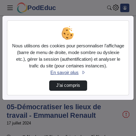
PodEduc
Rechercher
Accueil
Vidéos
05-Démocratiser les lieux de travail - Emman…
Nous utilisons des cookies pour personnaliser l’affichage
(barre de menu de droite, mode sombre ou dyslexie
etc.), gérer la session (authentification) et analyser le
trafic du site (pour certaines instances).
En savoir plus
J’ai compris
Temps
00:00:000
/
Durée
58:09:069
Chargé
:
Lecture
Sourdine
Image
Plein
0.00%
dans
écran
l'image
actuel
05-Démocratiser les lieux de
travail - Emmanuel Renault
17 juillet 2024