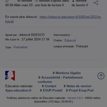
Durée :
Nombre
Nombre d’ajouts dans
Nombre
00:59:49
de vues 53
une liste de lecture
0
de favoris
0
En savoir plus éduscol :
https://eduscol.education.fr/3265/rpl-2022-le-
travail
Informations
éduscol DGESCO
Ajouté par :
Intervenant(s) :
17 juillet 2024 17:34
Mis à jour le :
Éduscol
Chaîne :
Français
Langue principale :
Formation
Type :
Mentions légales
Accessibilité : Partiellement
conforme
Éducation nationale
Contact
Notes de version
Apps.education.fr
ESUP-Portail
Projet Esup-Pod
PodEduc plateforme vidéos de Éducation nationale -
Version 3.8.4
- 69550 vidéos
disponibles [ 470 days, 20:08:26 ]