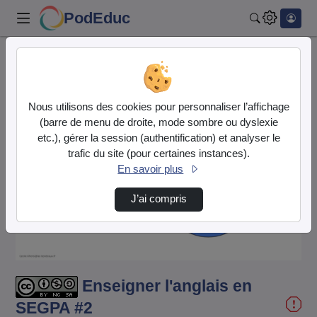
PodEduc
Rechercher
Accueil
Vidéos
Enseigner l'anglais en SEGPA #2
Nous utilisons des cookies pour personnaliser l’affichage
(barre de menu de droite, mode sombre ou dyslexie
etc.), gérer la session (authentification) et analyser le
trafic du site (pour certaines instances).
En savoir plus
Lire
J’ai compris
la
vidéo
Enseigner l'anglais en
SEGPA #2