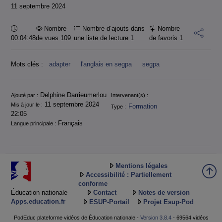
11 septembre 2024
Durée :
Nombre
Nombre d’ajouts dans
Nombre
00:04:48
de vues 109
une liste de lecture
1
de favoris
1
Mots clés :
adapter
l'anglais en segpa
segpa
Informations
Delphine Darrieumerlou
Ajouté par :
Intervenant(s) :
11 septembre 2024
Mis à jour le :
Formation
Type :
22:05
Français
Langue principale :
Mentions légales
Accessibilité : Partiellement
conforme
Éducation nationale
Contact
Notes de version
Apps.education.fr
ESUP-Portail
Projet Esup-Pod
PodEduc plateforme vidéos de Éducation nationale -
Version 3.8.4
- 69564 vidéos