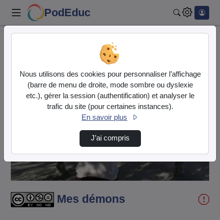
PodEduc
Rechercher
Accueil
Vidéos
Mes démons
Nous utilisons des cookies pour personnaliser l’affichage
(barre de menu de droite, mode sombre ou dyslexie
etc.), gérer la session (authentification) et analyser le
trafic du site (pour certaines instances).
En savoir plus
Lire
J’ai compris
la
vidéo
Mes démons