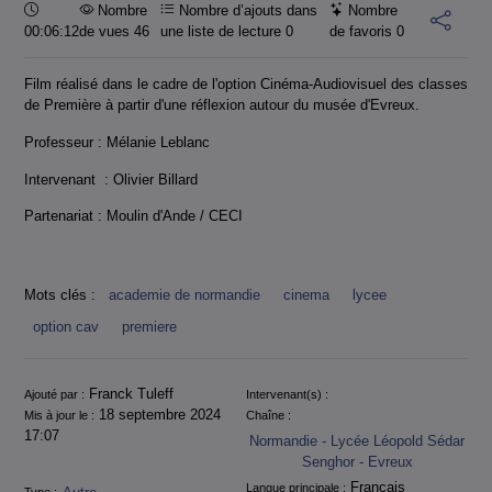
Durée :
Nombre
Nombre d’ajouts dans
Nombre
00:06:12
de vues 46
une liste de lecture
0
de favoris
0
Film réalisé dans le cadre de l'option Cinéma-Audiovisuel des classes
de Première à partir d'une réflexion autour du musée d'Evreux.
Professeur : Mélanie Leblanc
Intervenant : Olivier Billard
Partenariat : Moulin d'Ande / CECI
Mots clés :
academie de normandie
cinema
lycee
option cav
premiere
Informations
Franck Tuleff
Ajouté par :
Intervenant(s) :
18 septembre 2024
Mis à jour le :
Chaîne :
17:07
Normandie - Lycée Léopold Sédar
Senghor - Evreux
Français
Langue principale :
Type :