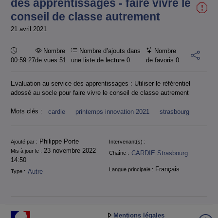
des apprentissages - faire vivre le
conseil de classe autrement
21 avril 2021
Durée :
Nombre
Nombre d’ajouts dans
Nombre
00:59:27
de vues 51
une liste de lecture
0
de favoris
0
Evaluation au service des apprentissages : Utiliser le référentiel
adossé au socle pour faire vivre le conseil de classe autrement
Mots clés :
cardie
printemps innovation 2021
strasbourg
Informations
Philippe Porte
Ajouté par :
Intervenant(s) :
23 novembre 2022
Mis à jour le :
CARDIE Strasbourg
Chaîne :
14:50
Français
Langue principale :
Autre
Type :
Mentions légales