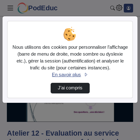
PodEduc
Rechercher
Accueil
Vidéos
Atelier 12 - Evaluation au service des appre…
Nous utilisons des cookies pour personnaliser l’affichage
(barre de menu de droite, mode sombre ou dyslexie
etc.), gérer la session (authentification) et analyser le
trafic du site (pour certaines instances).
En savoir plus
J’ai compris
Lire
la
vidéo
Atelier 12 - Evaluation au service