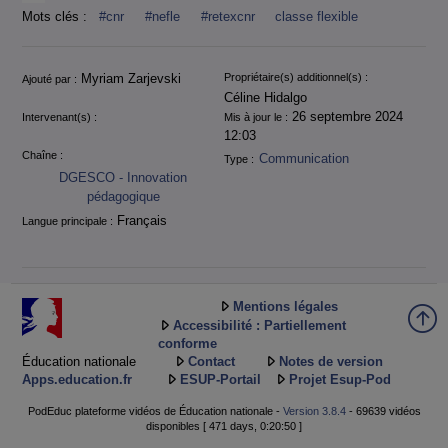
Mots clés :
#cnr
#nefle
#retexcnr
classe flexible
Informations
Myriam Zarjevski
Propriétaire(s) additionnel(s) :
Ajouté par :
Céline Hidalgo
26 septembre 2024
Intervenant(s) :
Mis à jour le :
12:03
Chaîne :
Communication
Type :
DGESCO - Innovation
pédagogique
Français
Langue principale :
Mentions légales
Accessibilité : Partiellement
conforme
Éducation nationale
Contact
Notes de version
Apps.education.fr
ESUP-Portail
Projet Esup-Pod
PodEduc plateforme vidéos de Éducation nationale -
Version 3.8.4
- 69639 vidéos
disponibles [ 471 days, 0:20:50 ]