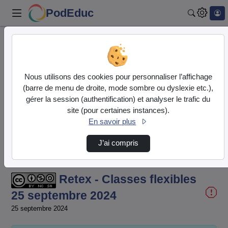
PodEduc
Recherch
Accueil
Vidéos
Retex - Classes flexibles 25 septembre 2024
Nous utilisons des cookies pour personnaliser l’affichage
(barre de menu de droite, mode sombre ou dyslexie etc.),
gérer la session (authentification) et analyser le trafic du
site (pour certaines instances).
En savoir plus
J’ai compris
Temps
00:00:000
/
Durée
01:00:00
Chargé
:
Lecture
Sourdine
Image
Chapitres
Plein
3.80%
dans
écran
l'image
actuel
Retex - Classes flexibles
25 septembre 2024
25 septembre 2024