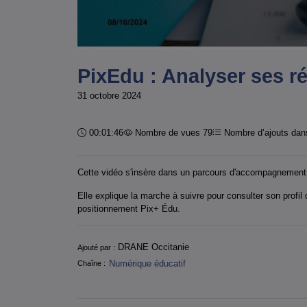
PixEdu : Analyser ses r
31 octobre 2024
Durée :
00:01:46
Nombre de vues 79
Nombre d’ajouts dans
Cette vidéo s'insère dans un parcours d'accompagnement
Elle explique la marche à suivre pour consulter son profi
positionnement Pix+ Édu.
Informations
DRANE Occitanie
Ajouté par :
Numérique éducatif
Chaîne :