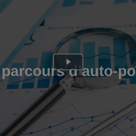
Lire
la
vidéo