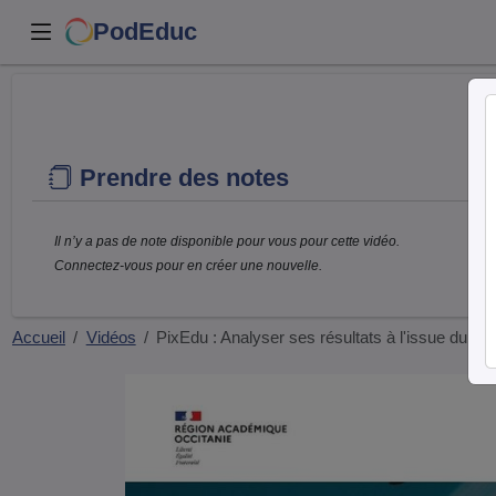
PodEduc
Prendre des notes
Il n’y a pas de note disponible pour vous pour cette vidéo.
Connectez-vous pour en créer une nouvelle.
Accueil
Vidéos
PixEdu : Analyser ses résultats à l'issue du…