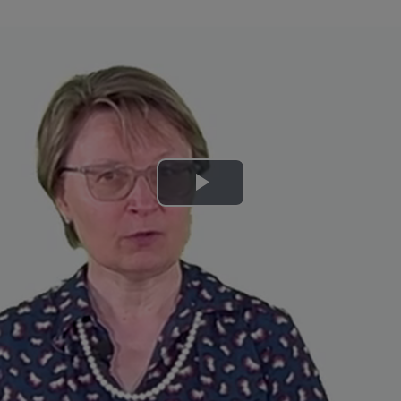
Lire
la
vidéo