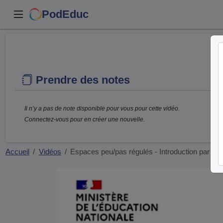
PodEduc
Prendre des notes
Il n’y a pas de note disponible pour vous pour cette vidéo.
Connectez-vous pour en créer une nouvelle.
Accueil
Vidéos
Espaces peu/pas régulés - Introduction par F