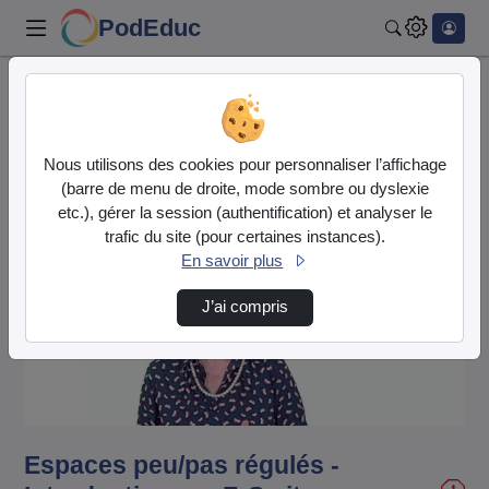
PodEduc
Rechercher
Accueil
Vidéos
Espaces peu/pas régulés - Introduction par F…
Nous utilisons des cookies pour personnaliser l’affichage
(barre de menu de droite, mode sombre ou dyslexie
etc.), gérer la session (authentification) et analyser le
trafic du site (pour certaines instances).
En savoir plus
J’ai compris
Lire
la
vidéo
Espaces peu/pas régulés -