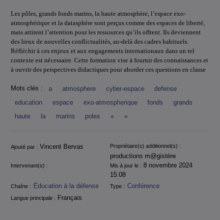
Les pôles, grands fonds marins, la haute atmosphère, l’espace exo-
atmosphérique et la datasphère sont perçus comme des espaces de liberté,
mais attirent l’attention pour les ressources qu’ils offrent. Ils deviennent
des lieux de nouvelles conflictualités, au-delà des cadres habituels.
Réfléchir à ces enjeux et aux engagements internationaux dans un tel
contexte est nécessaire. Cette formation vise à fournir des connaissances et
à ouvrir des perspectives didactiques pour aborder ces questions en classe
Mots clés :
a
atmosphere
cyber-espace
defense
education
espace
exo-atmospherique
fonds
grands
haute
la
marins
poles
«
»
Informations
Vincent Bervas
Propriétaire(s) additionnel(s) :
Ajouté par :
productions m@gistère
8 novembre 2024
Intervenant(s) :
Mis à jour le :
15:08
Éducation à la défense
Conférence
Chaîne :
Type :
Français
Langue principale :