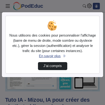
PodEduc
Rechercher
Accueil
Vidéos
Tuto IA - Mizou, IA pour créer des chatbots …
Nous utilisons des cookies pour personnaliser l’affichage
(barre de menu de droite, mode sombre ou dyslexie
etc.), gérer la session (authentification) et analyser le
trafic du site (pour certaines instances).
En savoir plus
J’ai compris
Lire
la
vidéo
Tuto IA - Mizou, IA pour créer des