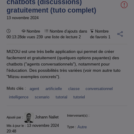
chatbots (discussions)
gratuitement (tuto complet)
13 novembre 2024
Durée :
Nombre
Nombre d’ajouts dans
Nombre
00:13:28
de vues 239
une liste de lecture
2
de favoris
1
MIZOU est une très belle application qui permet de créer
facilement et gratuitement (quelques options payantes) des
chatbots ("agents conversationnels"), notamment pour
l'éducation. Des possibilités très variées (voir mon autre tuto
"Mizou exemples concrets").
Mots clés :
agent
artificielle
classe
conversationnel
intelligence
scenario
tutorial
tutoriel
Informations
Intervenant(s) :
Johann Nallet
Ajouté par :
13 novembre 2024
Mis à jour le :
Autre
Type :
20:48