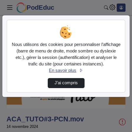
PodEduc
Rechercher
Accueil
Vidéos
ACA_TUTO#3-PCN.mov
Nous utilisons des cookies pour personnaliser l’affichage
(barre de menu de droite, mode sombre ou dyslexie
etc.), gérer la session (authentification) et analyser le
trafic du site (pour certaines instances).
En savoir plus
Lire
J’ai compris
la
vidéo
ACA_TUTO#3-PCN.mov
14 novembre 2024