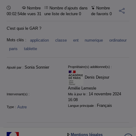
Durée :
Nombre
Nombre d’ajouts dans
Nombre
00:02:54
de vues 31
une liste de lecture
0
de favoris
0
C'est quoi le GAR ?
Mots clés :
application
classe
ent
numerique
ordinateur
paris
tablette
Informations
Sonia Sonnier
Propriétaire(s) additionnel(s) :
Ajouté par :
Denis Desjour
Amélie Lemesle
14 novembre 2024
Intervenant(s) :
Mis à jour le :
16:08
Français
Langue principale :
Autre
Type :
Mentions légales