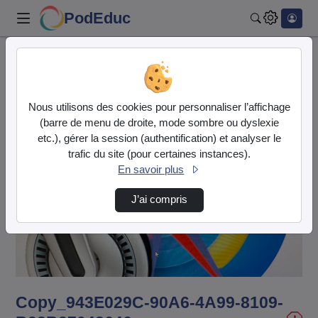
PodEduc
Rechercher
Accueil
Vidéos
Copy_943E029C-90A6-4A99-8109-B28B37048646.mov
Nous utilisons des cookies pour personnaliser l’affichage
(barre de menu de droite, mode sombre ou dyslexie
etc.), gérer la session (authentification) et analyser le
trafic du site (pour certaines instances).
En savoir plus
J’ai compris
Lire
la
vidéo
Copy_943E029C-90A6-4A99-8109-