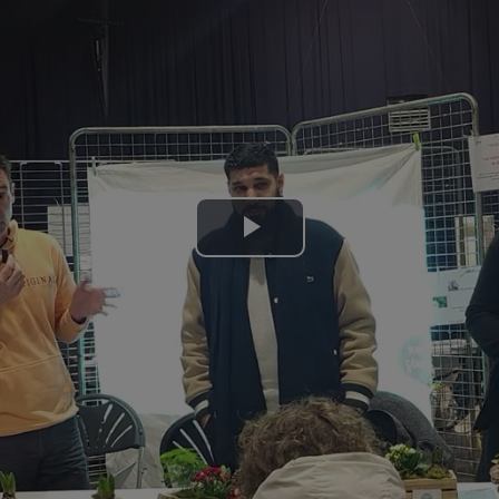
Lire
la
vidéo