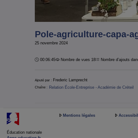
Pole-agriculture-capa-a
25 novembre 2024
Durée :
00:06:45
Nombre de vues 18
Nombre d’ajouts dans
Informations
Frederic Lamprecht
Ajouté par :
Relation École-Entreprise - Académie de Créteil
Chaîne :
Mentions légales
Accessibil
Éducation nationale
Apps.education.fr