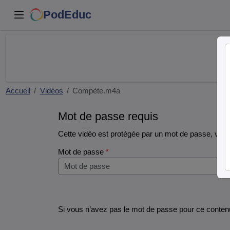
PodEduc
Accueil
Vidéos
Compète.m4a
Mot de passe requis
Cette vidéo est protégée par un mot de passe, veuill
Mot de passe
*
Si vous n’avez pas le mot de passe pour ce contenu