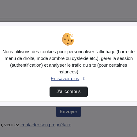
Nous utilisons des cookies pour personnaliser l’affichage (barre de
menu de droite, mode sombre ou dyslexie etc.), gérer la session
(authentification) et analyser le trafic du site (pour certaines
instances).
En savoir plus
ez le fournir et cliquez sur envoyer.
J’ai compris
Envoyer
, veuillez
contacter son propriétaire
.