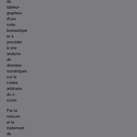
du
tableur-
grapheur
d'une
suite
bureautique
et à
procéder
à une
analyse
de
données
numériques
sur le
critère
arbitraire
du z-
score.
Par la
mesure
et le
traitement
de