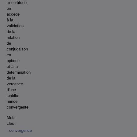
l'incertitude,
on
accède
à la
validation
de la
relation
de
conjugaison
en
optique
et à la
détermination
de la
vergence
d'une
lentille
mince
convergente.
Mots
clés :
convergence