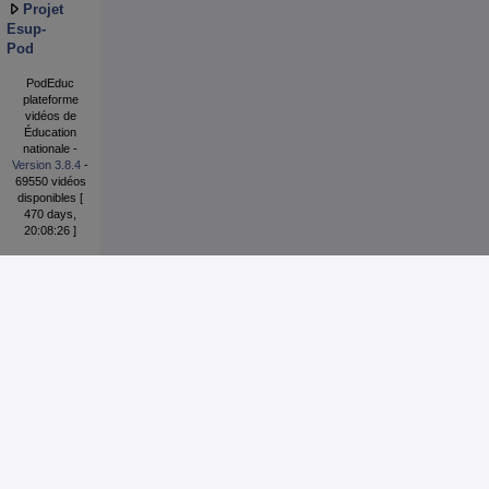
Projet
Esup-
Pod
PodEduc
plateforme
vidéos de
Éducation
nationale -
Version 3.8.4
-
69550 vidéos
disponibles [
470 days,
20:08:26 ]