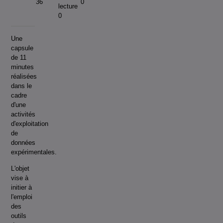
36
0
lecture
0
Une
capsule
de 11
minutes
réalisées
dans le
cadre
d'une
activités
d'exploitation
de
données
expérimentales.
L'objet
vise à
initier à
l'emploi
des
outils