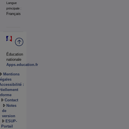
Langue
principale :
Français
Éducation
nationale
Apps.education.fr
Mentions
légales
Accessibilité :
tiellement
nforme
Contact
Notes
de
version
ESUP-
Portail