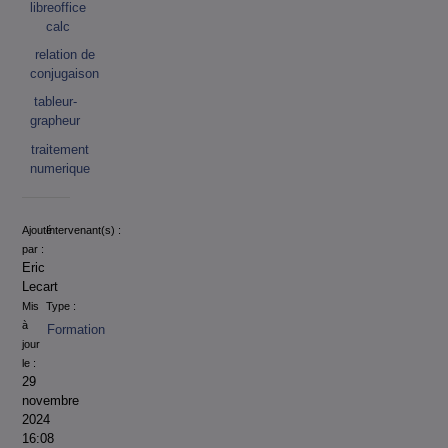
libreoffice
calc
relation de
conjugaison
tableur-
grapheur
traitement
numerique
Informations
Ajouté
Intervenant(s) :
par :
Eric
Lecart
Mis
Type :
à
Formation
jour
le :
29
novembre
2024
16:08