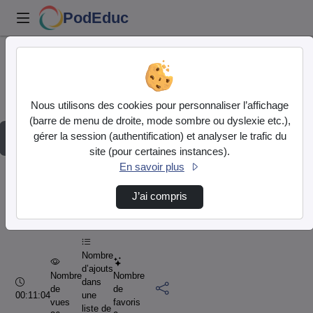
PodEduc
Accueil
Vidéos
Nous utilisons des cookies pour personnaliser l’affichage
LibreOfficeCalc_TraitementRaisonneDesDonnees…
(barre de menu de droite, mode sombre ou dyslexie etc.),
gérer la session (authentification) et analyser le trafic du
Lire
site (pour certaines instances).
En savoir plus
la
LibreOfficeCalc_TraitementRaisonne
J’ai compris
29 novembre 2024
vidéo
Nombre
d’ajouts
Nombre
Nombre
Durée :
dans
de
de
00:11:04
une
vues
favoris
liste de