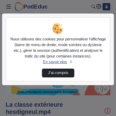
PodEduc
Rechercher
Accueil
Vidéos
La classe extérieure hesdigneul.mp4
Nous utilisons des cookies pour personnaliser l’affichage
(barre de menu de droite, mode sombre ou dyslexie
etc.), gérer la session (authentification) et analyser le
trafic du site (pour certaines instances).
En savoir plus
Lire
J’ai compris
la
vidéo
La classe extérieure
hesdigneul.mp4