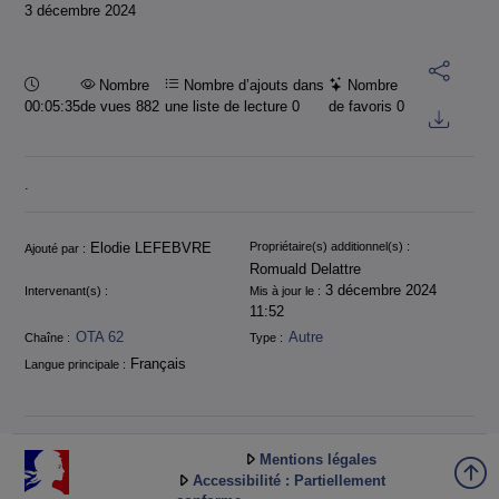
3 décembre 2024
Durée :
Nombre
Nombre d’ajouts dans
Nombre
00:05:35
de vues 882
une liste de lecture
0
de favoris
0
.
Informations
Elodie LEFEBVRE
Propriétaire(s) additionnel(s) :
Ajouté par :
Romuald Delattre
3 décembre 2024
Intervenant(s) :
Mis à jour le :
11:52
OTA 62
Autre
Chaîne :
Type :
Français
Langue principale :
Mentions légales
Accessibilité : Partiellement