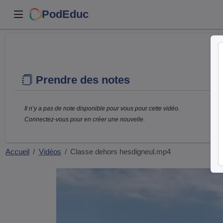
PodEduc
Prendre des notes
Il n’y a pas de note disponible pour vous pour cette vidéo.
Connectez-vous pour en créer une nouvelle.
Accueil
Vidéos
Classe dehors hesdigneul.mp4