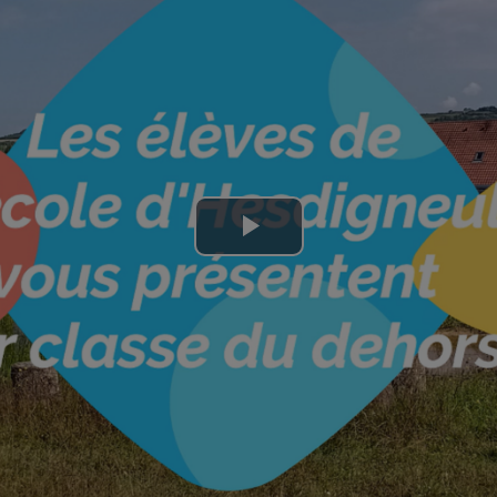
Lire
la
vidéo