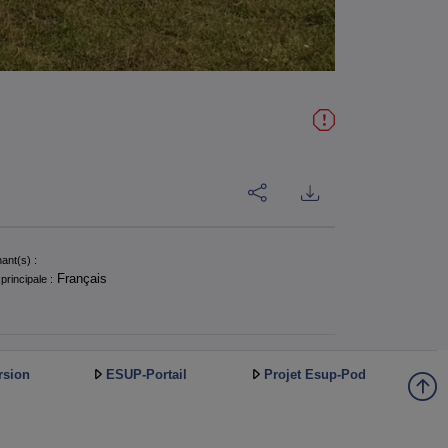
ant(s) :
Français
principale :
rsion
ESUP-Portail
Projet Esup-Pod