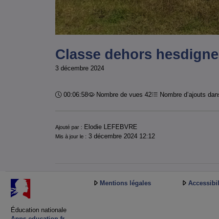
Classe dehors hesdign
3 décembre 2024
Durée :
00:06:58
Nombre de vues 42
Nombre d’ajouts dans
Informations
Elodie LEFEBVRE
Ajouté par :
3 décembre 2024 12:12
Mis à jour le :
Mentions légales
Accessibil
Éducation nationale
Apps.education.fr