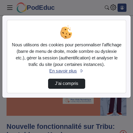
PodEduc
Rechercher
Accueil
Vidéos
Nouvelle fonctionnalité sur Tribu: les table…
Nous utilisons des cookies pour personnaliser l’affichage
(barre de menu de droite, mode sombre ou dyslexie
etc.), gérer la session (authentification) et analyser le
trafic du site (pour certaines instances).
En savoir plus
J’ai compris
Lire
la
vidéo
Nouvelle fonctionnalité sur Tribu: