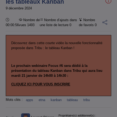
les tableaux Kanban
9 décembre 2024
Durée :
Nombre de
Nombre d’ajouts dans
Nombre
00:00:56
vues 1493
une liste de lecture
0
de favoris
0
Découvrez dans cette courte vidéo la nouvelle fonctionnalité
proposée dans Tribu : le tableau Kanban !
Le prochain webinaire Focus #6 sera dédié à la
présentation du tableau Kanban dans Tribu qui aura lieu
mardi 21 janvier de 14h00 à 14h30 :
CLIQUEZ ICI POUR VOUS INSCRIRE
Mots clés :
apps
etna
kanban
tableau
tribu
Informations
Propriétaire(s) additionnel(s) :