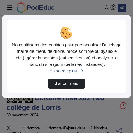
PodEduc
Rechercher
Accueil
Vidéos
Octobre rose 2024 au collège de Lorris
Nous utilisons des cookies pour personnaliser l’affichage
(barre de menu de droite, mode sombre ou dyslexie
etc.), gérer la session (authentification) et analyser le
trafic du site (pour certaines instances).
En savoir plus
Temps
00:00:000
/
Durée
02:04:335
J’ai compris
Chargé
:
Lecture
Sourdine
Image
Plein
100.00%
dans
écran
l'image
actuel
Octobre rose 2024 au
collège de Lorris
30 novembre 2024
Durée :
Nombre
Nombre d’ajouts dans
Nombre