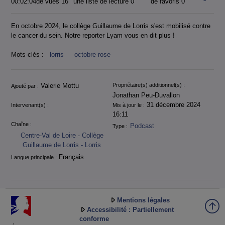
00:02:04
de vues 16
une liste de lecture
0
de favoris
0
En octobre 2024, le collège Guillaume de Lorris s'est mobilisé contre
le cancer du sein. Notre reporter Lyam vous en dit plus !
Mots clés :
lorris
octobre rose
Informations
Valerie Mottu
Propriétaire(s) additionnel(s) :
Ajouté par :
Jonathan Peu-Duvallon
31 décembre 2024
Intervenant(s) :
Mis à jour le :
16:11
Chaîne :
Podcast
Type :
Centre-Val de Loire - Collège
Guillaume de Lorris - Lorris
Français
Langue principale :
Mentions légales
Accessibilité : Partiellement
conforme