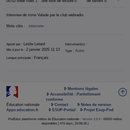
00:02:59
de vues 1
une liste de lecture
0
de favoris
0
Interview de mme Valade par le club webradio.
Mots clés :
interview
Informations
Leslie Letard
Ajouté par :
Intervenant(s) :
2 janvier 2025 11:13
Mis à jour le :
Autre
Type :
Français
Langue principale :
Mentions légales
Accessibilité : Partiellement
conforme
Éducation nationale
Contact
Notes de version
Apps.education.fr
ESUP-Portail
Projet Esup-Pod
PodEduc plateforme vidéos de Éducation nationale -
Version 3.8.4
- 69550 vidéos
disponibles [ 470 days, 20:08:26 ]