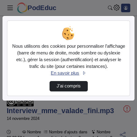
PodEduc
Rechercher
Accueil
Vidéos
Interview_mme_valade_fini.mp3
Nous utilisons des cookies pour personnaliser l’affichage
(barre de menu de droite, mode sombre ou dyslexie
etc.), gérer la session (authentification) et analyser le
trafic du site (pour certaines instances).
En savoir plus
Temps
00:00:000
/
Durée
02:59:180
J’ai compris
Chargé
:
Lecture
Sourdine
Image
Plein
74.98%
dans
écran
l'image
actuel
Interview_mme_valade_fini.mp3
14 novembre 2024
Durée :
Nombre
Nombre d’ajouts dans
Nombre