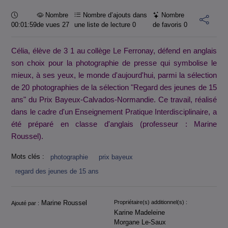
Durée :
Nombre
Nombre d’ajouts dans
Nombre
00:01:59
de vues 27
une liste de lecture
0
de favoris
0
Célia, élève de 3 1 au collège Le Ferronay, défend en anglais
son choix pour la photographie de presse qui symbolise le
mieux, à ses yeux, le monde d'aujourd'hui, parmi la sélection
de 20 photographies de la sélection "Regard des jeunes de 15
ans" du Prix Bayeux-Calvados-Normandie. Ce travail, réalisé
dans le cadre d'un Enseignement Pratique Interdisciplinaire, a
été préparé en classe d'anglais (professeur : Marine
Roussel).
Mots clés :
photographie
prix bayeux
regard des jeunes de 15 ans
Informations
Marine Roussel
Propriétaire(s) additionnel(s) :
Ajouté par :
Karine Madeleine
Morgane Le-Saux