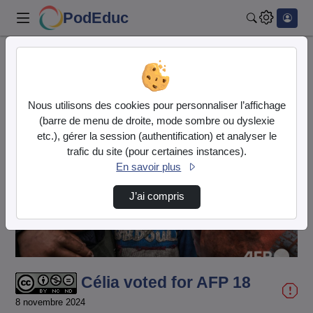
PodEduc
Rechercher
Accueil
Vidéos
Célia voted for AFP 18
Nous utilisons des cookies pour personnaliser l’affichage
(barre de menu de droite, mode sombre ou dyslexie
etc.), gérer la session (authentification) et analyser le
trafic du site (pour certaines instances).
En savoir plus
Lire
J’ai compris
la
vidéo
Célia voted for AFP 18
8 novembre 2024