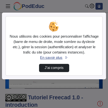
PodEduc
Rechercher
Accueil
Vidéos
Tutoriel Freecad 1.0 - introduction
Nous utilisons des cookies pour personnaliser l’affichage
(barre de menu de droite, mode sombre ou dyslexie
etc.), gérer la session (authentification) et analyser le
trafic du site (pour certaines instances).
En savoir plus
Lire
J’ai compris
la
vidéo
Tutoriel Freecad 1.0 -
introduction