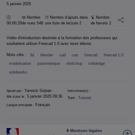
5 janvier 2025
Durée :
Nombre
Nombre d’ajouts dans
Nombre
00:00:20
de vues 548
une liste de lecture
2
de favoris
2
Vidéo d'introduction destinée à la formation des professeurs qui
souhaitent utiliser Freecad 1.0 avec leurs élèves.
Mots clés :
3d
blender
cad
cao
freecad
freecad 1.0
modelisation
parametrique
sketchup
solidedge
solidworks
Informations
Yannick Sirjean
Ajouté par :
Intervenant(s) :
5 janvier 2025 09:36
Mis à jour le :
Tutoriel
Type :
Français
Langue principale :
Mentions légales