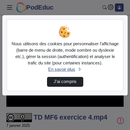
PodEduc
Rechercher
Accueil
Vidéos
TD MF6 exercice 4.mp4
Nous utilisons des cookies pour personnaliser l’affichage
(barre de menu de droite, mode sombre ou dyslexie
etc.), gérer la session (authentification) et analyser le
trafic du site (pour certaines instances).
En savoir plus
Lire
J’ai compris
la
vidéo
TD MF6 exercice 4.mp4
7 janvier 2025