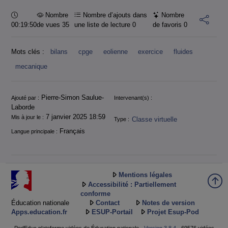
Durée :
Nombre
Nombre d’ajouts dans
Nombre
00:19:50
de vues 35
une liste de lecture
0
de favoris
0
Mots clés :
bilans
cpge
eolienne
exercice
fluides
mecanique
Informations
Pierre-Simon Saulue-
Ajouté par :
Intervenant(s) :
Laborde
7 janvier 2025 18:59
Mis à jour le :
Classe virtuelle
Type :
Français
Langue principale :
Mentions légales
Accessibilité : Partiellement
conforme
Éducation nationale
Contact
Notes de version
Apps.education.fr
ESUP-Portail
Projet Esup-Pod