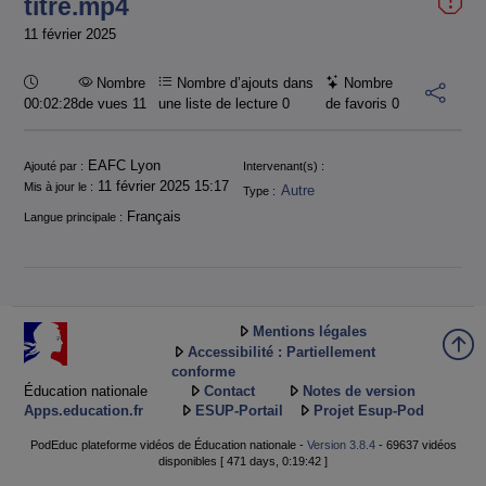
titre.mp4
11 février 2025
Durée :
Nombre
Nombre d’ajouts dans
Nombre
00:02:28
de vues 11
une liste de lecture
0
de favoris
0
Informations
EAFC Lyon
Ajouté par :
Intervenant(s) :
11 février 2025 15:17
Mis à jour le :
Autre
Type :
Français
Langue principale :
Mentions légales
Accessibilité : Partiellement
conforme
Éducation nationale
Contact
Notes de version
Apps.education.fr
ESUP-Portail
Projet Esup-Pod
PodEduc plateforme vidéos de Éducation nationale -
Version 3.8.4
- 69637 vidéos
disponibles [ 471 days, 0:19:42 ]