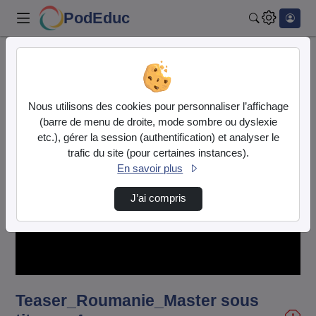
PodEduc
Rechercher
Accueil
Vidéos
Teaser_Roumanie_Master sous titre.mp4
Nous utilisons des cookies pour personnaliser l’affichage
(barre de menu de droite, mode sombre ou dyslexie
etc.), gérer la session (authentification) et analyser le
trafic du site (pour certaines instances).
En savoir plus
J’ai compris
Lire
la
vidéo
Teaser_Roumanie_Master sous