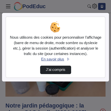
PodEduc
Rechercher
Accueil
Vidéos
Notre jardin pédagogique : la classe SAS-jar…
Nous utilisons des cookies pour personnaliser l’affichage
(barre de menu de droite, mode sombre ou dyslexie
etc.), gérer la session (authentification) et analyser le
trafic du site (pour certaines instances).
En savoir plus
J’ai compris
Lire
la
vidéo
Notre jardin pédagogique : la