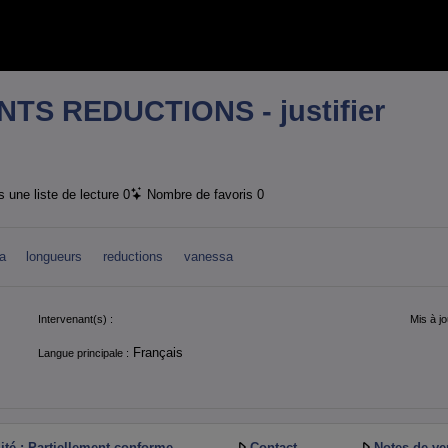
S REDUCTIONS - justifier
 une liste de lecture
0
Nombre de favoris
0
a
longueurs
reductions
vanessa
Intervenant(s) :
Mis à jo
Français
Langue principale :
ité : Partiellement conforme
Contact
Notes de ve