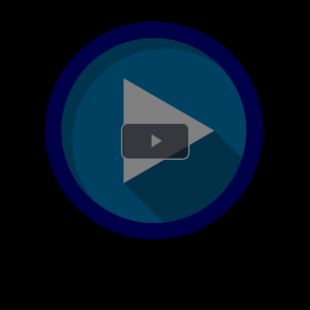
Lire
la
vidéo