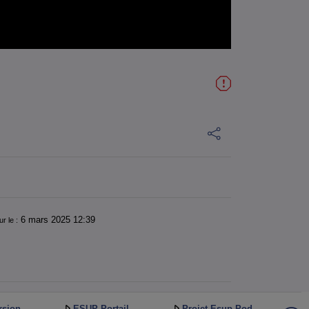
6 mars 2025 12:39
ur le :
rsion
ESUP-Portail
Projet Esup-Pod