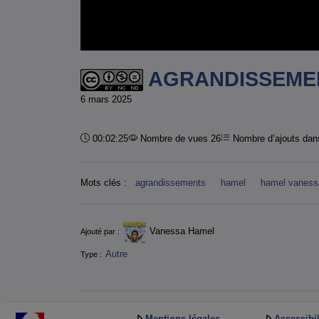
AGRANDISSEMENT
6 mars 2025
Durée :
00:02:25
Nombre de vues 26
Nombre d’ajouts dans
Mots clés :
agrandissements
hamel
hamel vaness
Informations
Vanessa Hamel
Ajouté par :
Autre
Type :
Mentions légales
Accessibil