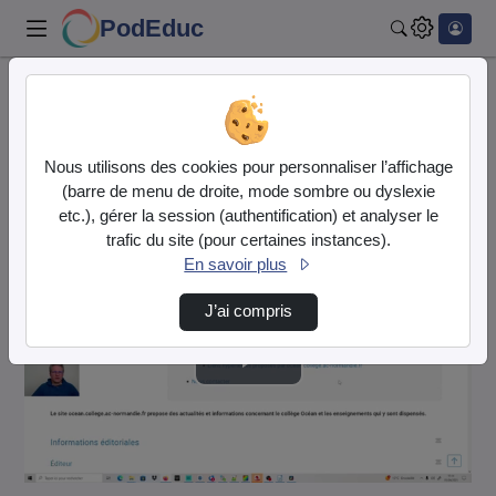
PodEduc
Rechercher
Accueil
Vidéos
Mise en place des mentions légales
Nous utilisons des cookies pour personnaliser l’affichage
Cette vidéo est en mode
brouillon
.
(barre de menu de droite, mode sombre ou dyslexie
etc.), gérer la session (authentification) et analyser le
trafic du site (pour certaines instances).
En savoir plus
J’ai compris
Lire
la
vidéo