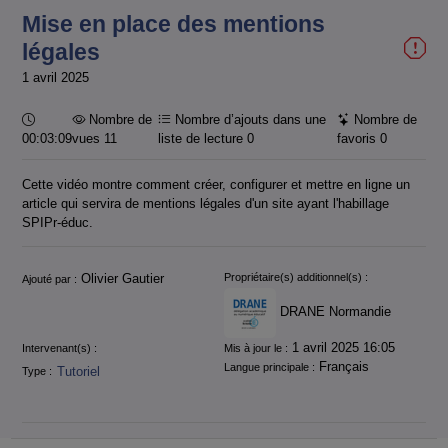
Mise en place des mentions
légales
1 avril 2025
Durée :
Nombre de
Nombre d’ajouts dans une
Nombre de
00:03:09
vues 11
liste de lecture
0
favoris
0
Cette vidéo montre comment créer, configurer et mettre en ligne un
article qui servira de mentions légales d'un site ayant l'habillage
SPIPr-éduc.
Informations
Olivier Gautier
Propriétaire(s) additionnel(s) :
Ajouté par :
DRANE Normandie
1 avril 2025 16:05
Intervenant(s) :
Mis à jour le :
Français
Langue principale :
Tutoriel
Type :