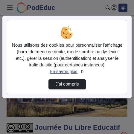
PodEduc
Rechercher
Accueil
Vidéos
Journée Du Libre Educatif - Ateliers,Stands …
Nous utilisons des cookies pour personnaliser l’affichage
(barre de menu de droite, mode sombre ou dyslexie
etc.), gérer la session (authentification) et analyser le
trafic du site (pour certaines instances).
En savoir plus
J’ai compris
Lire
la
vidéo
Journée Du Libre Educatif