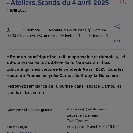
- Ateliers,Stands du 4 avril 2025
4 avril 2025
Durée :
Nombre
Nombre d’ajouts dans
Nombre
00:04:03
de vues 164
une liste de lecture
0
de favoris
0
«
Pour un numérique inclusif, responsable et durable
», tel
a été le thème de la 4e édition de la
Journée du Libre
Éducatif
qui s'est déroulée le
vendredi 4 avril 2025
dans les
Hauts-de-France
au
lycée Carnot de Bruay-la-Buissière
.
Retrouvez l'ambiance de la journée dans l'espace Carnot, les
stands et les ateliers
Informations
stephane guidez
Propriétaire(s) additionnel(s) :
Ajouté par :
Sebastien Bernard
Cyril Coquet
9 avril 2025 16:07
Intervenant(s) :
Mis à jour le :