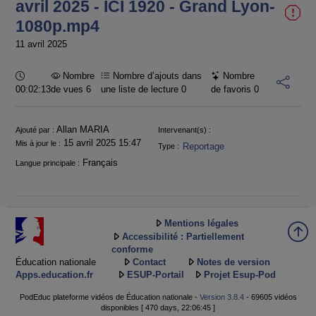
avril 2025 - ICI 1920 - Grand Lyon-
1080p.mp4
11 avril 2025
Durée :
Nombre
Nombre d’ajouts dans
Nombre
00:02:13
de vues 6
une liste de lecture
0
de favoris
0
Informations
Allan MARIA
Ajouté par :
Intervenant(s) :
15 avril 2025 15:47
Mis à jour le :
Reportage
Type :
Français
Langue principale :
Mentions légales
Accessibilité : Partiellement
conforme
Éducation nationale
Contact
Notes de version
Apps.education.fr
ESUP-Portail
Projet Esup-Pod
PodEduc plateforme vidéos de Éducation nationale -
Version 3.8.4
- 69605 vidéos
disponibles [ 470 days, 22:06:45 ]