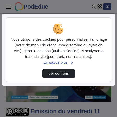
PodEduc
Rechercher
Accueil
Vidéos
Emission du vendredi 11 avril 2025 - ICI 192…
Nous utilisons des cookies pour personnaliser l’affichage
(barre de menu de droite, mode sombre ou dyslexie
etc.), gérer la session (authentification) et analyser le
trafic du site (pour certaines instances).
En savoir plus
J’ai compris
Lire
la
vidéo
Emission du vendredi 11