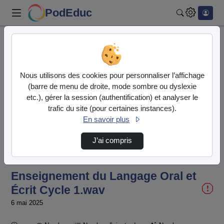
PodEduc
Rechercher
Accueil
Vidéos
Enseignement du Langage Oral et Écrit Cycle …
Nous utilisons des cookies pour personnaliser l’affichage
(barre de menu de droite, mode sombre ou dyslexie
etc.), gérer la session (authentification) et analyser le
trafic du site (pour certaines instances).
En savoir plus
J’ai compris
Temps
00:00:000
/
Durée
06:24:694
Chargé
:
Lecture
Sourdine
Image
Plein
55.47%
dans
écran
l'image
actuel
Enseignement du Langage Oral et
Écrit Cycle 1.wav
6 mai 2025