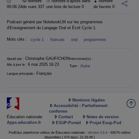
Durée :
Nombre
Nombre d’ajouts dans
Nombre
00:06:24
de vues 337
une liste de lecture
0
de favoris
0
Podcast généré par NotebookLM sur les programmes
d'Enseignement du Langage Oral et Écrit Cycle 1.
Mots clés :
cycle 1
francais
oral
programmes
Informations
Christophe GAUFICHON
Ajouté par :
Intervenant(s) :
6 mai 2025 16:23
Mis à jour le :
Autre
Type :
Français
Langue principale :
Mentions légales
Accessibilité : Partiellement
conforme
Éducation nationale
Contact
Notes de version
Apps.education.fr
ESUP-Portail
Projet Esup-Pod
PodEduc plateforme vidéos de Éducation nationale -
Version 3.8.4
- 69576 vidéos
disponibles [ 470 days, 21:26:48 ]