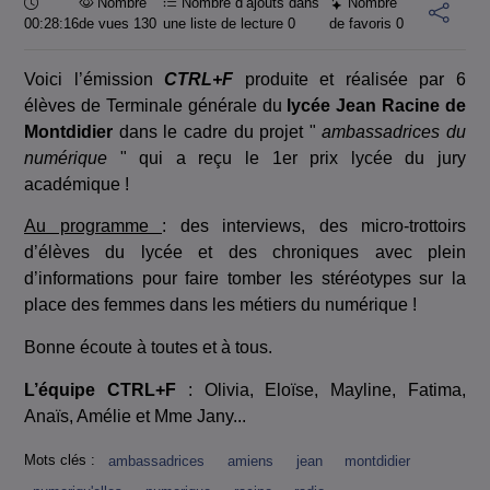
Durée :
Nombre
Nombre d’ajouts dans
Nombre
00:28:16
de vues 130
une liste de lecture
0
de favoris
0
Voici l’émission
CTRL+F
produite et réalisée par 6
élèves de Terminale générale du
lycée Jean Racine de
Montdidier
dans le cadre du projet "
ambassadrices du
numérique
" qui a reçu le 1er prix lycée du jury
académique !
Au programme
: des interviews, des micro-trottoirs
d’élèves du lycée et des chroniques avec plein
d’informations pour faire tomber les stéréotypes sur la
place des femmes dans les métiers du numérique !
Bonne écoute à toutes et à tous.
L’équipe CTRL+F
: Olivia, Eloïse, Mayline, Fatima,
Anaïs, Amélie et Mme Jany...
Mots clés :
ambassadrices
amiens
jean
montdidier