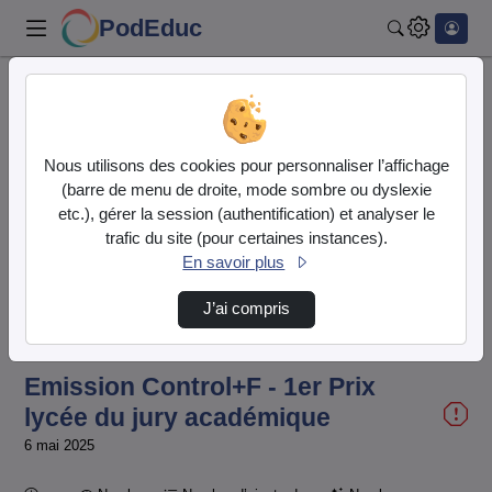
PodEduc
Rechercher
Accueil
Vidéos
Emission Control+F - 1er Prix lycée du jury …
Nous utilisons des cookies pour personnaliser l’affichage
(barre de menu de droite, mode sombre ou dyslexie
etc.), gérer la session (authentification) et analyser le
trafic du site (pour certaines instances).
En savoir plus
J’ai compris
Temps
00:00:000
/
Durée
28:16:653
Chargé
:
Lecture
Sourdine
Image
Plein
8.26%
dans
écran
l'image
actuel
Emission Control+F - 1er Prix
lycée du jury académique
6 mai 2025