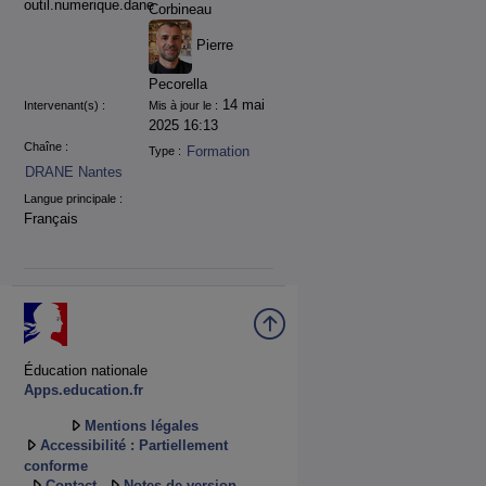
outil.numerique.dane
Corbineau
Pierre
Pecorella
14 mai
Intervenant(s) :
Mis à jour le :
2025 16:13
Chaîne :
Formation
Type :
DRANE Nantes
Langue principale :
Français
Éducation nationale
Apps.education.fr
Mentions légales
Accessibilité : Partiellement
conforme
Contact
Notes de version