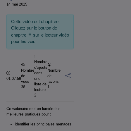
14 mai 2025
Cette vidéo est chapitrée.
Cliquez sur le bouton de
chapitre
sur le lecteur vidéo
pour les voir.
Nombre
d’ajouts
Nombre
Nombre
Durée :
dans
de
de
01:07:59
une
vues
favoris
liste de
38
1
lecture
2
Ce webinaire met en lumière les
meilleures pratiques pour :
identifier les principales menaces
;