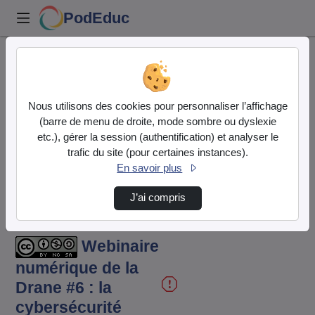
PodEduc
Accueil
Vidéos
Webinaire numérique de la
Nous utilisons des cookies pour personnaliser l’affichage
Drane #6 : la cybe…
(barre de menu de droite, mode sombre ou dyslexie
etc.), gérer la session (authentification) et analyser le
trafic du site (pour certaines instances).
En savoir plus
Lire
J’ai compris
la
Webinaire
vidéo
numérique de la
Drane #6 : la
cybersécurité