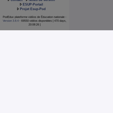
ESUP-Portail
Projet Esup-Pod
PodEduc plateforme vidéos de Éducation nationale -
Version 3.8.4
- 69550 vidéos disponibles [ 470 days,
20:08:26 ]