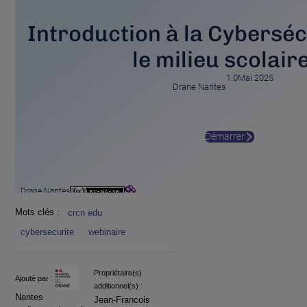
Mots clés :
crcn edu
cybersecurite
webinaire
Informations
Propriétaire(s)
Ajouté par :
additionnel(s) :
Nantes
Jean-Francois