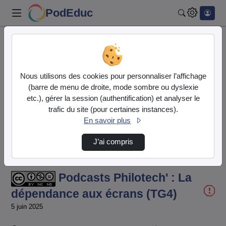
PodEduc
Rechercher
Accueil
Vidéos
Podcasts Philotech' : La dépendance aux écra…
Nous utilisons des cookies pour personnaliser l’affichage
(barre de menu de droite, mode sombre ou dyslexie
etc.), gérer la session (authentification) et analyser le
trafic du site (pour certaines instances).
En savoir plus
J’ai compris
Temps
00:00:000
/
Durée
13:39:161
Chargé
:
Lecture
Sourdine
Image
Plein
16.46%
dans
écran
l'image
actuel
Podcasts Philotech' : La
dépendance aux écrans (TG4)
5 juin 2025