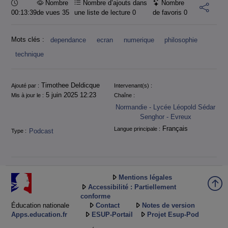
Durée :
Nombre
Nombre d’ajouts dans
Nombre
00:13:39
de vues 35
une liste de lecture
0
de favoris
0
Mots clés :
dependance
ecran
numerique
philosophie
technique
Informations
Timothee Deldicque
Ajouté par :
Intervenant(s) :
5 juin 2025 12:23
Mis à jour le :
Chaîne :
Normandie - Lycée Léopold Sédar
Senghor - Evreux
Français
Langue principale :
Podcast
Type :
Mentions légales
Accessibilité : Partiellement
conforme
Éducation nationale
Contact
Notes de version
Apps.education.fr
ESUP-Portail
Projet Esup-Pod