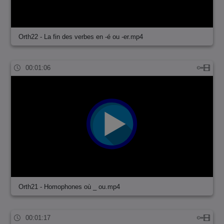
Orth22 - La fin des verbes en -é ou -er.mp4
00:01:06
Orth21 - Homophones où _ ou.mp4
00:01:17