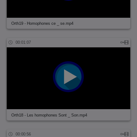
Orth19 - Homophones ce _ se.mp4
00:01:07
Orth18 - Les homophones Sont _ Son.mp4
00:00:56