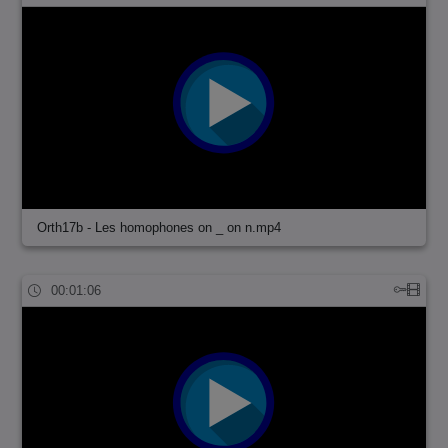
Orth17b - Les homophones on _ on n.mp4
00:01:06