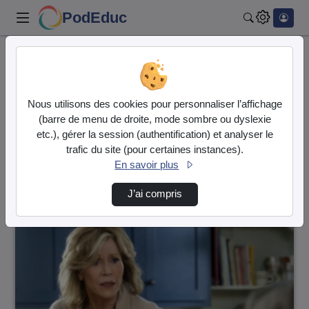
PodEduc
Rechercher
Accueil
Vidéos
69607 vidéos trouvées
Nous utilisons des cookies pour personnaliser l’affichage
(barre de menu de droite, mode sombre ou dyslexie
Audio
Vidéo
etc.), gérer la session (authentification) et analyser le
trafic du site (pour certaines instances).
Direction de tri
↘
Tri
En savoir plus
J’ai compris
00:02:18