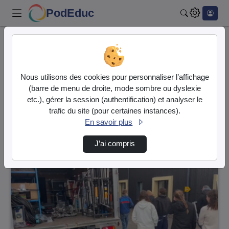
PodEduc
Rechercher
Accueil
Vidéos
27 vidéos trouvées
Nous utilisons des cookies pour personnaliser l’affichage
(barre de menu de droite, mode sombre ou dyslexie
Audio
Vidéo
etc.), gérer la session (authentification) et analyser le
trafic du site (pour certaines instances).
Direction de tri
↘
Tri
En savoir plus
J’ai compris
00:06:38