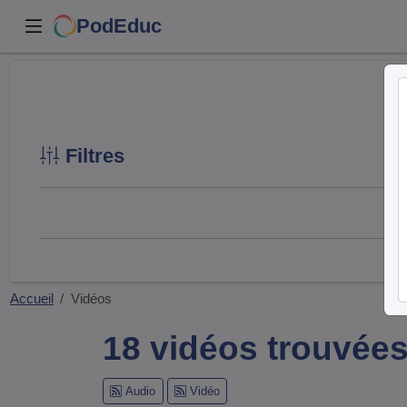
PodEduc
Filtres
Accueil
Vidéos
18 vidéos trouvée
Audio
Vidéo