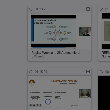
01:13:22
01:
Replay Webinaire 28 Autonomie et
REPLA
EMI.m4v
Numé
01:15:04
00: