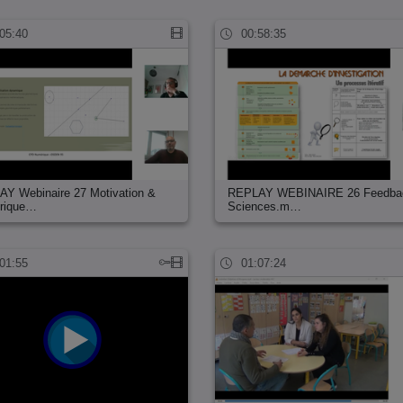
05:40
00:58:35
Y Webinaire 27 Motivation &
REPLAY WEBINAIRE 26 Feedba
rique…
Sciences.m…
01:55
01:07:24