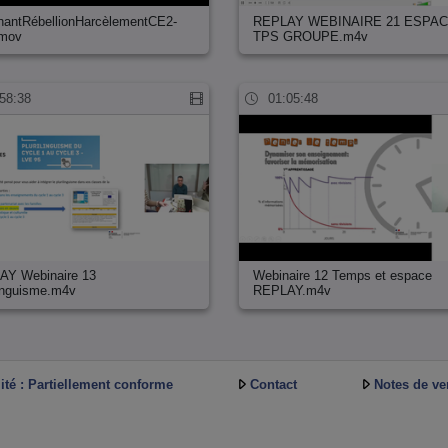
hantRébellionHarcèlementCE2-
REPLAY WEBINAIRE 21 ESPA
mov
TPS GROUPE.m4v
58:38
01:05:48
AY Webinaire 13
Webinaire 12 Temps et espace
linguisme.m4v
REPLAY.m4v
ité : Partiellement conforme
Contact
Notes de ve