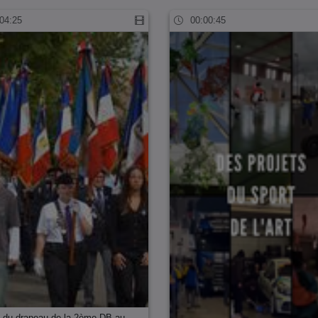
04:25
00:00:45
 du drapeau de la 2ème DB au