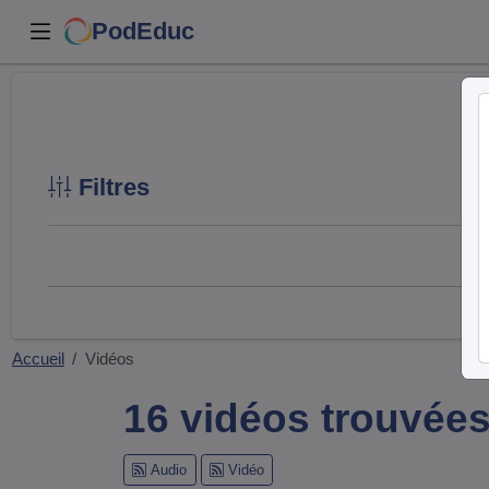
PodEduc
Filtres
Accueil
Vidéos
16 vidéos trouvée
Audio
Vidéo