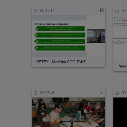
00:17:14
00:
RETEX - Machina COGITANS
Panor
00:05:46
00: