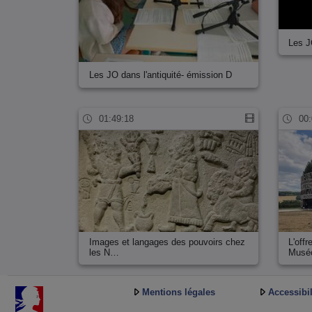
Les J
Les JO dans l'antiquité- émission D
01:49:18
00:
Images et langages des pouvoirs chez
L'offr
les N…
Mus
Mentions légales
Accessibil