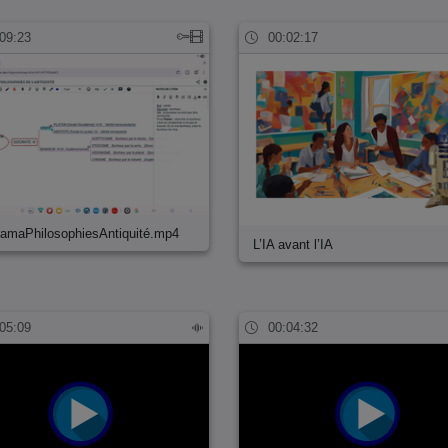
09:23
00:02:17
amaPhilosophiesAntiquité.mp4
L’IA avant l’IA
05:09
00:04:32