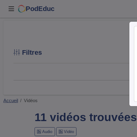
PodEduc
Filtres
Accueil
Vidéos
11 vidéos trouvées
Audio
Vidéo