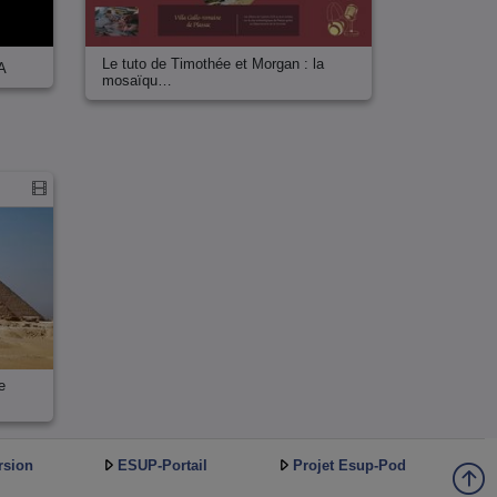
Le tuto de Timothée et Morgan : la
 A
mosaïqu…
e
rsion
ESUP-Portail
Projet Esup-Pod