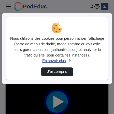
PodEduc
Rechercher
Accueil
Vidéos
2 vidéos trouvées
Nous utilisons des cookies pour personnaliser l’affichage
(barre de menu de droite, mode sombre ou dyslexie
Audio
Vidéo
etc.), gérer la session (authentification) et analyser le
trafic du site (pour certaines instances).
Direction de tri
↘
Tri
En savoir plus
J’ai compris
00:01:05