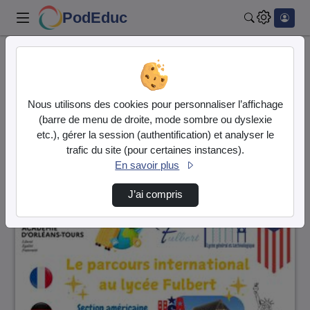
PodEduc
Rechercher
Accueil
Vidéos
9 vidéos trouvées
Nous utilisons des cookies pour personnaliser l’affichage
(barre de menu de droite, mode sombre ou dyslexie
Audio
Vidéo
etc.), gérer la session (authentification) et analyser le
trafic du site (pour certaines instances).
Direction de tri
↘
Tri
En savoir plus
J’ai compris
00:02:28