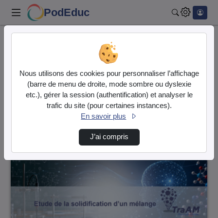
PodEduc
Rechercher
Accueil
Vidéos
95 vidéos trouvées
Nous utilisons des cookies pour personnaliser l’affichage
(barre de menu de droite, mode sombre ou dyslexie
Audio
Vidéo
etc.), gérer la session (authentification) et analyser le
trafic du site (pour certaines instances).
Direction de tri
↘
Tri
En savoir plus
J’ai compris
00:02:14