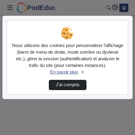
PodEduc
Rechercher
Accueil
Vidéos
0 vidéo trouvée
Nous utilisons des cookies pour personnaliser l’affichage
(barre de menu de droite, mode sombre ou dyslexie
Audio
Vidéo
etc.), gérer la session (authentification) et analyser le
trafic du site (pour certaines instances).
Direction de tri
↘
Tri
En savoir plus
J’ai compris
Désolé, aucune vidéo trouvée.