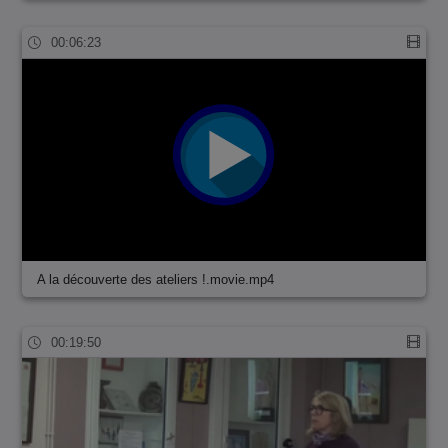
00:06:23
A la découverte des ateliers !.movie.mp4
00:19:50