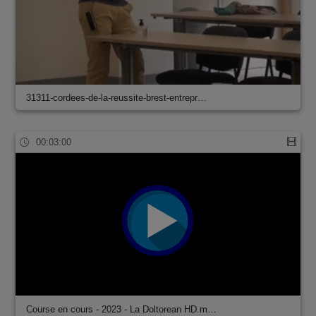
31311-cordees-de-la-reussite-brest-entrepr…
00:03:00
Course en cours - 2023 - La Doltorean HD.m…