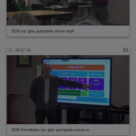
2026 roz glas quimperle.movie.mp4
00:07:45
2026 formations roz glas quimperle.movie.m…