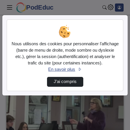
PodEduc
Rechercher
Accueil
Vidéos
14 vidéos trouvées
Nous utilisons des cookies pour personnaliser l’affichage
(barre de menu de droite, mode sombre ou dyslexie
Audio
Vidéo
etc.), gérer la session (authentification) et analyser le
trafic du site (pour certaines instances).
Direction de tri
↘
Tri
En savoir plus
J’ai compris
00:19:50