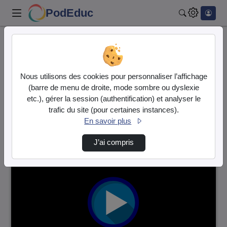
PodEduc
Rechercher
Accueil
Vidéos
1 vidéo trouvée
Nous utilisons des cookies pour personnaliser l’affichage
(barre de menu de droite, mode sombre ou dyslexie
Audio
Vidéo
etc.), gérer la session (authentification) et analyser le
trafic du site (pour certaines instances).
Direction de tri
↘
Tri
En savoir plus
J’ai compris
00:02:42