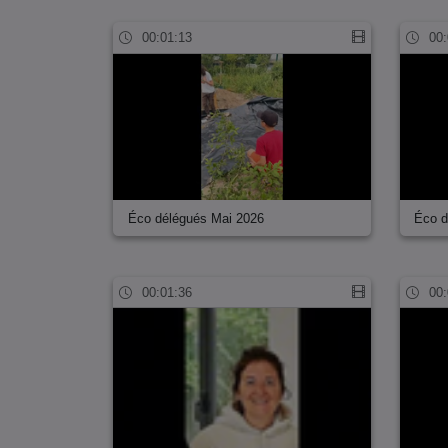
00:01:13
00:
Éco délégués Mai 2026
Éco d
00:01:36
00: