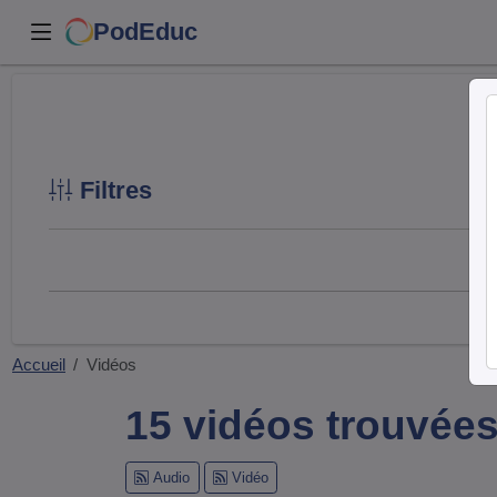
PodEduc
Filtres
Accueil
Vidéos
15 vidéos trouvée
Audio
Vidéo