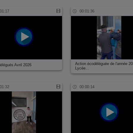
01:17
00:01:36
Action écodéléguée de l'année 20
élégués Avril 2026
Lycée…
01:32
00:00:14