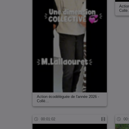
Actio
Coll
Action écodéléguée de l'année 2026 -
Collè…
00:01:02
00: