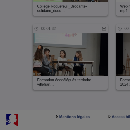
Collège Roquefeuil_Brocante-
Webi
solidaire_écod…
mp4
00:01:32
00:
Formation écodélégués territoire
Forma
villefran…
2024 
Mentions légales
Accessibil