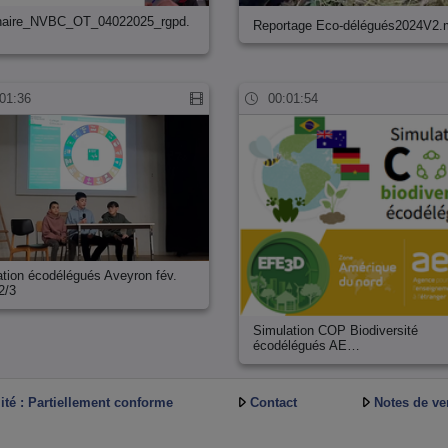
naire_NVBC_OT_04022025_rgpd.
Reportage Eco-délégués2024V2
01:36
00:01:54
tion écodélégués Aveyron fév.
2/3
Simulation COP Biodiversité
écodélégués AE…
ité : Partiellement conforme
Contact
Notes de ve