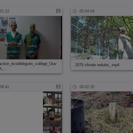
01:22
00:04:04
action_écodélégués_collège_Ouv
2075 vfinale reduite_.mp4
ja_…
38:41
00:02:25