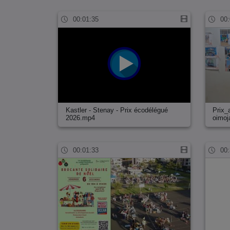
00:01:35
00:
Kastler - Stenay - Prix écodélégué
Prix_
2026.mp4
oimo
00:01:33
00: