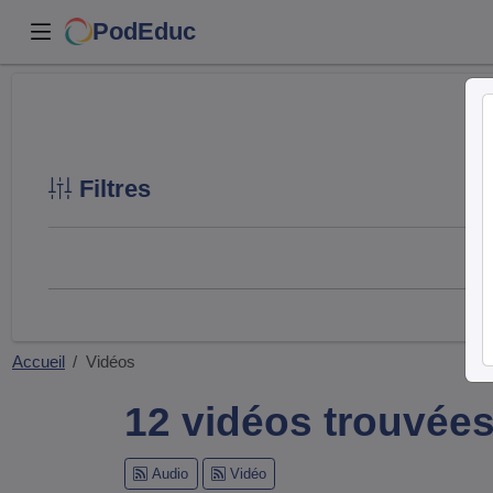
PodEduc
Filtres
Accueil
Vidéos
12 vidéos trouvée
Audio
Vidéo