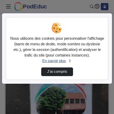
PodEduc
Rechercher
Accueil
Vidéos
2 vidéos trouvées
Nous utilisons des cookies pour personnaliser l’affichage
(barre de menu de droite, mode sombre ou dyslexie
Audio
Vidéo
etc.), gérer la session (authentification) et analyser le
trafic du site (pour certaines instances).
Direction de tri
↘
Tri
En savoir plus
J’ai compris
00:00:56